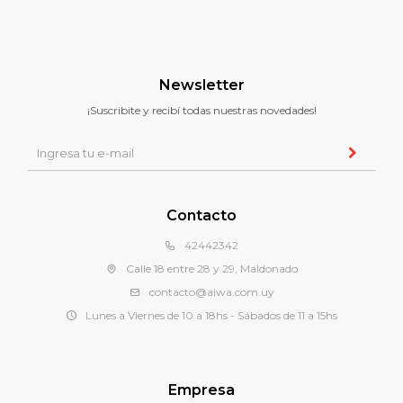
Newsletter
¡Suscribite y recibí todas nuestras novedades!
Contacto
42442342
Calle 18 entre 28 y 29, Maldonado
contacto@aiwa.com.uy
Lunes a Viernes de 10 a 18hs - Sábados de 11 a 15hs
Empresa