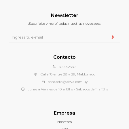
Newsletter
¡Suscribite y recibí todas nuestras novedades!
Contacto
42442342
Calle 18 entre 28 y 29, Maldonado
contacto@aiwa.com.uy
Lunes a Viernes de 10 a 18hs - Sábados de 11 a 15hs
Empresa
Nosotros
Blog