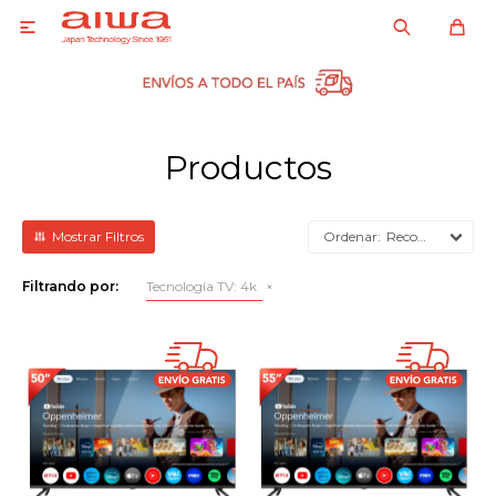

Productos
Recomendados
Filtrando por:
Tecnología TV:
4k