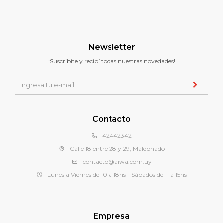
Newsletter
¡Suscribite y recibí todas nuestras novedades!
Contacto
42442342
Calle 18 entre 28 y 29, Maldonado
contacto@aiwa.com.uy
Lunes a Viernes de 10 a 18hs - Sábados de 11 a 15hs
Empresa