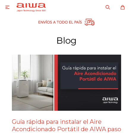

Blog
Guía rápida para instalar el Aire
Acondicionado Portátil de AIWA paso