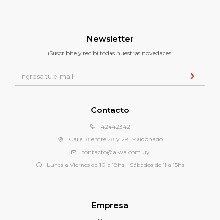
Newsletter
¡Suscribite y recibí todas nuestras novedades!
Contacto
42442342
Calle 18 entre 28 y 29, Maldonado
contacto@aiwa.com.uy
Lunes a Viernes de 10 a 18hs - Sábados de 11 a 15hs
Empresa