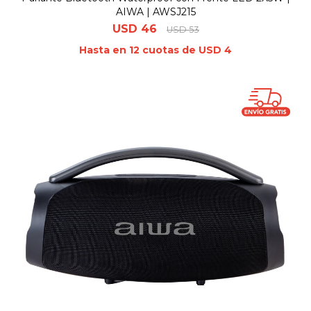
AIWA | AWSJ215
USD
46
USD
53
Hasta en 12 cuotas de USD 4