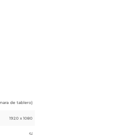
ara de tablero)
1920 x 1080
Sí