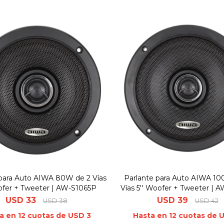
 para Auto AIWA 80W de 2 Vías
Parlante para Auto AIWA 1
ofer + Tweeter | AW-S1065P
Vías 5'' Woofer + Tweeter | 
USD
33
USD
39
USD
38
USD
42
a en 12 cuotas de USD 3
Hasta en 12 cuotas de 