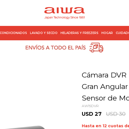
ACONDICIONADOS
LAVADO Y SECDO
HELADERAS Y FREEZERS
HOGAR
CUIDAD
Cámara DVR 
Gran Angular 
Sensor de M
AW15DVR
USD
27
USD
30
Hasta en 12 cuotas d