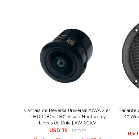
Cámara de Reversa Universal AIWA 2 en
Parlante
1 HD 1080p 160° Visión Nocturna y
4'' Wo
Líneas de Guía | AW-6CAM
USD
19
USD
22
Hast