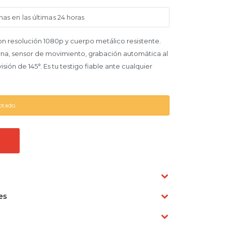
as en las últimas 24 horas
 resolución 1080p y cuerpo metálico resistente.
urna, sensor de movimiento, grabación automática al
sión de 145°. Es tu testigo fiable ante cualquier
otado.
es