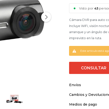
Visto por
43
person
Cámara DVR para auto con
Incluye WiFi, visión noct
arranque y un ángulo de vi
imprevisto en la ruta.
Este artículo está ag
CONSULTAR
Envíos
Cambios y Devolucion
Medios de pago