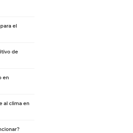
?
para el
itivo de
o en
 al clima en
uncionar?