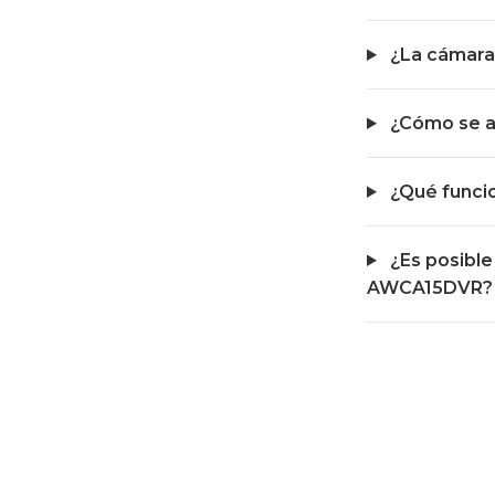
¿La cámara 
¿Cómo se a
¿Qué funcio
¿Es posible 
AWCA15DVR