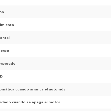
ión
imiento
zontal
uerpo
orporado
SD
omática cuando arranca el automóvil
rdado cuando se apaga el motor