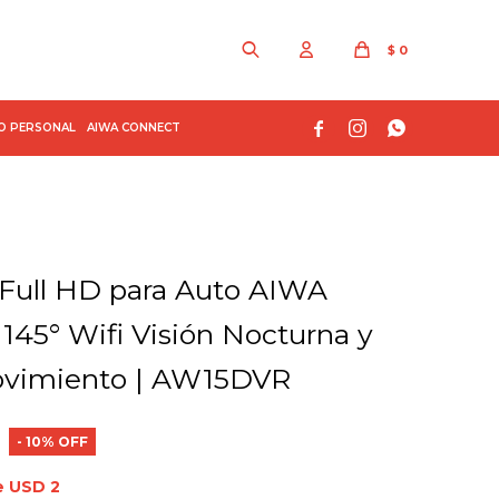
$
0



O PERSONAL
AIWA CONNECT
Full HD para Auto AIWA
145° Wifi Visión Nocturna y
ovimiento | AW15DVR
10
e USD 2