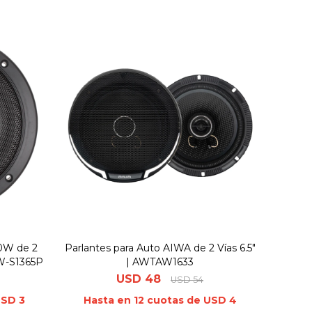
00W de 2
Parlantes para Auto AIWA de 2 Vías 6.5"
AW-S1365P
| AWTAW1633
USD
48
USD
54
USD 3
Hasta en 12 cuotas de USD 4