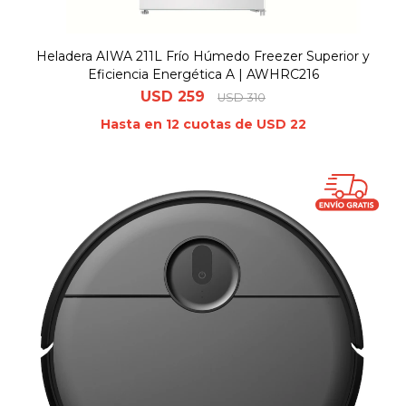
Heladera AIWA 211L Frío Húmedo Freezer Superior y
Eficiencia Energética A | AWHRC216
USD
259
USD
310
Hasta en 12 cuotas de USD 22